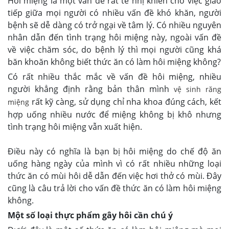
Hôi miệng là một vấn đề rất tế nhị khiến cho việc giao
tiếp giữa mọi người có nhiều vấn đề khó khăn, người
bệnh sẽ dễ dàng có trở ngại về tâm lý. Có nhiều nguyên
nhân dẫn đến tình trạng hôi miệng này, ngoài vấn đề
về việc chăm sóc, do bệnh lý thì mọi người cũng khá
băn khoăn không biết thức ăn có làm hôi miệng không?
Có rất nhiều thắc mắc về vấn đề hôi miệng, nhiều
người khẳng định rằng bản thân mình
vệ sinh răng
rất kỹ càng, sử dụng chỉ nha khoa đúng cách, kết
miệng
hợp uống nhiều nước để miệng không bị khô nhưng
tình trạng hôi miệng vẫn xuất hiện.
Điều này có nghĩa là bạn bị hôi miệng do chế độ ăn
uống hàng ngày của mình vì có rất nhiều những loại
thức ăn có mùi hôi dễ dẫn đến việc hơi thở có mùi. Đây
cũng là câu trả lời cho vấn đề thức ăn có làm hôi miệng
không.
Một số loại thực phẩm gây hôi cần chú ý