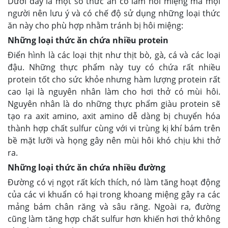
Dưới đây là một số thức ăn có làm hôi miệng mà mọi
người nên lưu ý và có chế độ sử dụng những loại thức
ăn này cho phù hợp nhằm tránh bị hôi miệng:
Những loại thức ăn chứa nhiều protein
Điển hình là các loại thịt như thịt bò, gà, cá và các loại
đậu. Những thực phẩm này tuy có chứa rất nhiều
protein tốt cho sức khỏe nhưng hàm lượng protein rất
cao lại là nguyên nhân làm cho hơi thở có mùi hôi.
Nguyên nhân là do những thực phẩm giàu protein sẽ
tạo ra axit amino, axit amino dễ dàng bị chuyển hóa
thành hợp chất sulfur cùng với vi trùng kị khí bám trên
bề mặt lưỡi và họng gây nên mùi hôi khó chịu khi thở
ra.
Những loại thức ăn chứa nhiều đường
Đường có vị ngọt rất kích thích, nó làm tăng hoạt động
của các vi khuẩn có hại trong khoang miệng gây ra các
mảng bám chân răng và sâu răng. Ngoài ra, đường
cũng làm tăng hợp chất sulfur hơn khiến hơi thở không