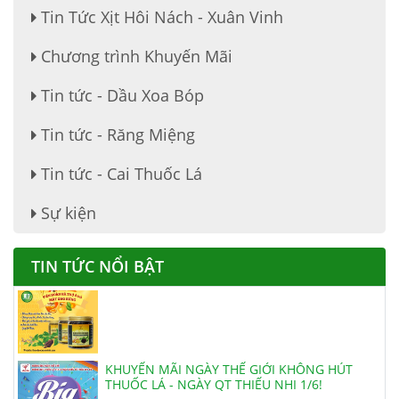
Tin Tức Xịt Hôi Nách - Xuân Vinh
Chương trình Khuyến Mãi
Tin tức - Dầu Xoa Bóp
Tin tức - Răng Miệng
Tin tức - Cai Thuốc Lá
THUỐC ĐẶC TRỊ DẠ DÀY, ĐẠI TRÀNG
Sự kiện
TIN TỨC NỔI BẬT
VIÊN HOÀN HẢ THỦ Ô ĐỎ MẬT ONG RỪNG
KHUYẾN MÃI NGÀY THẾ GIỚI KHÔNG HÚT
THUỐC LÁ - NGÀY QT THIẾU NHI 1/6!