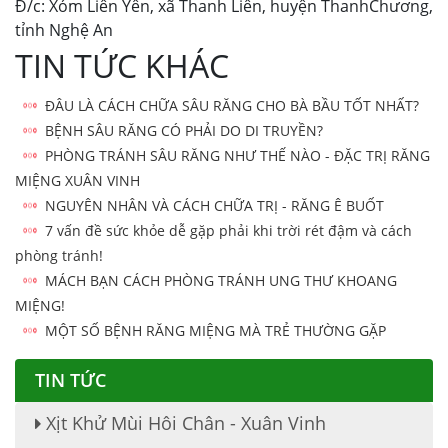
Đ/c: Xóm Liên Yên, xã Thanh Liên, huyện ThanhChương,
tỉnh Nghệ An
TIN TỨC KHÁC
ĐÂU LÀ CÁCH CHỮA SÂU RĂNG CHO BÀ BẦU TỐT NHẤT?
BỆNH SÂU RĂNG CÓ PHẢI DO DI TRUYỀN?
PHÒNG TRÁNH SÂU RĂNG NHƯ THẾ NÀO - ĐẶC TRỊ RĂNG
MIỆNG XUÂN VINH
NGUYÊN NHÂN VÀ CÁCH CHỮA TRỊ - RĂNG Ê BUỐT
7 vấn đề sức khỏe dễ gặp phải khi trời rét đậm và cách
phòng tránh!
MÁCH BẠN CÁCH PHÒNG TRÁNH UNG THƯ KHOANG
MIỆNG!
MỘT SỐ BỆNH RĂNG MIỆNG MÀ TRẺ THƯỜNG GẶP
TIN TỨC
Xịt Khử Mùi Hôi Chân - Xuân Vinh