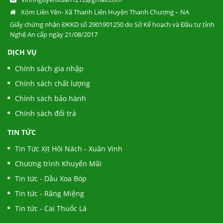
THUỐC LÁ - NGÀY QT THIẾU NHI 1/6!
Xóm Liên Yên- Xã Thanh Liên Huyện Thanh Chương – NA
Giấy chứng nhận ĐKKD số 2901901250 do Sở Kế hoạch và Đầu tư tỉnh
Nghệ An cấp ngày 21/08/2017
BỆNH SÂU RĂNG CÓ PHẢI DO DI TRUYỀN?
DỊCH VỤ
Chính sách gia nhập
Chính sách chất lượng
Mừng Lễ Lớn - Tưng Bừng Khuyễn Mãi
Chính sách bảo hành
Chính sách đổi trả
TIN TỨC
Tin Tức Xịt Hôi Nách - Xuân Vinh
Chương trình Khuyến Mãi
Tin tức - Dầu Xoa Bóp
Tin tức - Răng Miệng
Tin tức - Cai Thuốc Lá