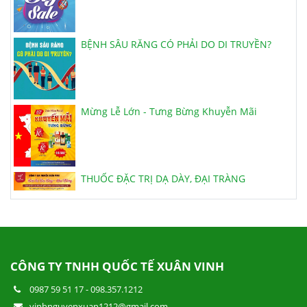
BỆNH SÂU RĂNG CÓ PHẢI DO DI TRUYỀN?
Mừng Lễ Lớn - Tưng Bừng Khuyễn Mãi
THUỐC ĐẶC TRỊ DẠ DÀY, ĐẠI TRÀNG
VIÊN HOÀN HẢ THỦ Ô ĐỎ MẬT ONG RỪNG
CÔNG TY TNHH QUỐC TẾ XUÂN VINH
0987 59 51 17
-
098.357.1212
KHUYẾN MÃI NGÀY THẾ GIỚI KHÔNG HÚT
vinhnguyenxuan1212@gmail.com