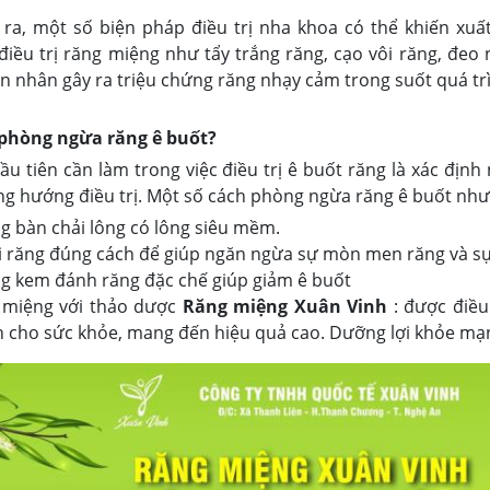
i ra, một số biện pháp điều trị nha khoa có thể khiến xu
điều trị răng miệng như tẩy trắng răng, cạo vôi răng, đeo
 nhân gây ra triệu chứng răng nhạy cảm trong suốt quá trình
phòng ngừa răng ê buốt?
ầu tiên cần làm trong việc điều trị ê buốt răng là xác địn
g hướng điều trị. Một số cách phòng ngừa răng ê buốt như 
g bàn chải lông có lông siêu mềm.
i răng đúng cách để giúp ngăn ngừa sự mòn men răng và s
g kem đánh răng đặc chế giúp giảm ê buốt
 miệng với thảo dược
Răng miệng Xuân Vinh
: được điề
 cho sức khỏe, mang đến hiệu quả cao. Dưỡng lợi khỏe mạnh,