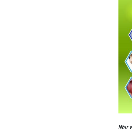
KHUYẾN MÃI NGÀY
THẾ GIỚI KHÔNG HÚT
THUỐC LÁ - NGÀY QT
THIẾU NHI 1/6!
BỆNH SÂU RĂNG CÓ
PHẢI DO DI TRUYỀN?
Mừng Lễ Lớn - Tưng
Bừng Khuyễn Mãi
Như v