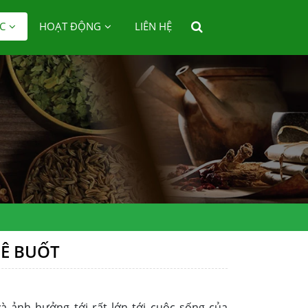
C
HOẠT ĐỘNG
LIÊN HỆ
 Ê BUỐT
à ảnh hưởng tới rất lớn tới cuộc sống của