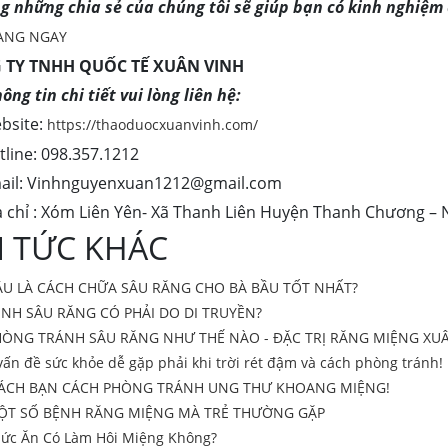
ng những chia sẻ của chúng tôi sẽ giúp bạn có kinh nghiệm
ÀNG NGAY
 TY TNHH QUỐC TẾ XUÂN VINH
ông tin chi tiết vui lòng liên hệ:
site:
https://thaoduocxuanvinh.com/
ne: 098.357.1212
il:
Vinhnguyenxuan1212@gmail.com
hỉ : Xóm Liên Yên- Xã Thanh Liên Huyện Thanh Chương – 
N TỨC KHÁC
ÂU LÀ CÁCH CHỮA SÂU RĂNG CHO BÀ BẦU TỐT NHẤT?
NH SÂU RĂNG CÓ PHẢI DO DI TRUYỀN?
HÒNG TRÁNH SÂU RĂNG NHƯ THẾ NÀO - ĐẶC TRỊ RĂNG MIỆNG XU
vấn đề sức khỏe dễ gặp phải khi trời rét đậm và cách phòng tránh!
ÁCH BẠN CÁCH PHÒNG TRÁNH UNG THƯ KHOANG MIỆNG!
ỘT SỐ BỆNH RĂNG MIỆNG MÀ TRẺ THƯỜNG GẶP
ức Ăn Có Làm Hôi Miệng Không?