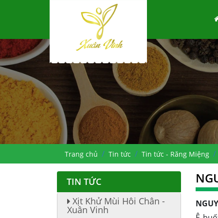
Trang chủ
Tin tức
Tin tức - Răng Miệng
NGU
TIN TỨC
Xịt Khử Mùi Hôi Chân -
NGUY
Xuân Vinh
Ê buố