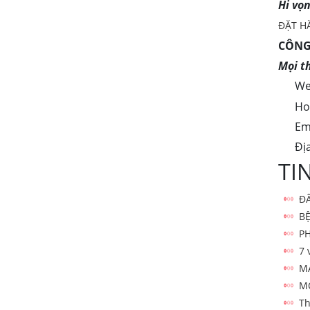
Hi vọ
ĐẶT H
CÔNG
Mọi th
Web
Hotli
Ema
Địa c
TI
Đ
BỆ
P
7 
M
M
Th