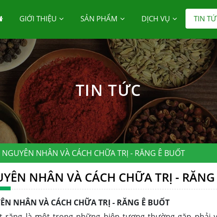
GIỚI THIỆU
SẢN PHẨM
DỊCH VỤ
TIN TỨ
TIN TỨC
NGUYÊN NHÂN VÀ CÁCH CHỮA TRỊ - RĂNG Ê BUỐT
YÊN NHÂN VÀ CÁCH CHỮA TRỊ - RĂNG
ÊN NHÂN VÀ CÁCH CHỮA TRỊ - RĂNG Ê BUỐT
t răng là một trong những hiện tượng thường gặp phải v