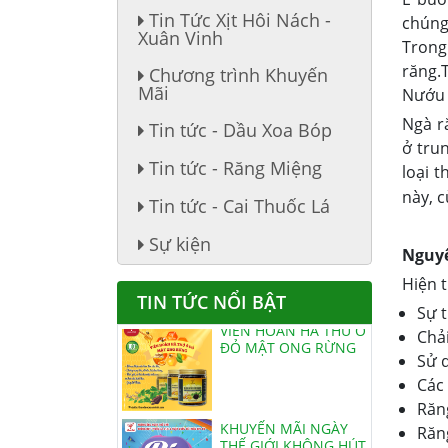
Tin Tức Xịt Hôi Nách -
chúng
Xuân Vinh
Trong
răng.
Chương trình Khuyến
Mãi
Nướu c
Ngà r
Tin tức - Dầu Xoa Bóp
ở trun
Tin tức - Răng Miệng
loại 
này, 
Tin tức - Cai Thuốc Lá
THUỐC ĐẶC TRỊ DẠ
DÀY, ĐẠI TRÀNG
Sự kiện
Nguyê
Hiện t
TIN TỨC NỔI BẬT
Sự t
VIÊN HOÀN HẢ THỦ Ô
ĐỎ MẬT ONG RỪNG
Chả
Sử d
Các 
Răng
KHUYẾN MÃI NGÀY
THẾ GIỚI KHÔNG HÚT
Răn
THUỐC LÁ - NGÀY QT