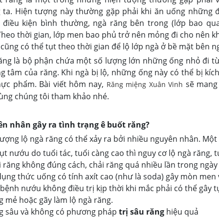
 ta. Hiện tượng này thường gặp phải khi ăn uống những đồ
 điều kiện bình thường, ngà răng bên trong (lớp bao q
Theo thời gian, lớp men bao phủ trở nên mỏng đi cho nên kh
ũng có thể tụt theo thời gian để lộ lớp ngà ở bề mặt bên 
ăng là bộ phận chứa một số lượng lớn những ống nhỏ đi từ
g tâm của răng. Khi ngà bị lộ, những ống này có thể bị kích
thực phẩm. Bài viết hôm nay,
sẽ mang 
Răng miệng Xuân Vinh
cùng chúng tôi tham khảo nhé.
n nhân gây ra tình trạng ê buốt răng?
ượng lộ ngà răng có thể xảy ra bởi nhiều nguyên nhân. Một
ụt nướu do tuổi tác, tuổi càng cao thì nguy cơ lộ ngà răng, 
i răng không đúng cách, chải răng quá nhiều lần trong ngà
ụng thức uống có tính axít cao (như là soda) gây mòn men v
bệnh nướu không điều trị kịp thời khi mắc phải có thể gây t
 mẻ hoặc gãy làm lộ ngà răng.
g sâu và không có phương pháp
trị sâu răng
hiệu quả