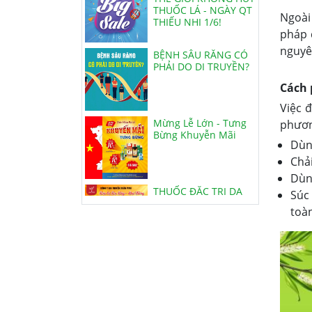
THIẾU NHI 1/6!
Ngoà
pháp 
BỆNH SÂU RĂNG CÓ
nguyên
PHẢI DO DI TRUYỀN?
Cách 
Việc đ
Mừng Lễ Lớn - Tưng
Bừng Khuyễn Mãi
phươn
Dùn
Chả
Dùn
THUỐC ĐẶC TRỊ DẠ
DÀY, ĐẠI TRÀNG
Súc
toàn
VIÊN HOÀN HẢ THỦ Ô
ĐỎ MẬT ONG RỪNG