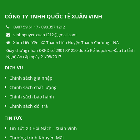
VIÊN HOÀN HẢ THỦ Ô ĐỎ MẬT ONG RỪNG
CÔNG TY TNHH QUỐC TẾ XUÂN VINH
0987 59 51 17
-
098.357.1212
KHUYẾN MÃI NGÀY THẾ GIỚI KHÔNG HÚT
vinhnguyenxuan1212@gmail.com
THUỐC LÁ - NGÀY QT THIẾU NHI 1/6!
Xóm Liên Yên- Xã Thanh Liên Huyện Thanh Chương – NA
Giấy chứng nhận ĐKKD số 2901901250 do Sở Kế hoạch và Đầu tư tỉnh
Nghệ An cấp ngày 21/08/2017
BỆNH SÂU RĂNG CÓ PHẢI DO DI TRUYỀN?
DỊCH VỤ
Chính sách gia nhập
Chính sách chất lượng
Mừng Lễ Lớn - Tưng Bừng Khuyễn Mãi
Chính sách bảo hành
Chính sách đổi trả
TIN TỨC
Tin Tức Xịt Hôi Nách - Xuân Vinh
Chương trình Khuyến Mãi