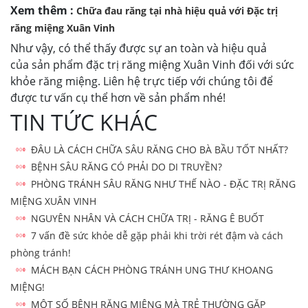
Xem thêm :
Chữa đau răng tại nhà hiệu quả với Đặc trị
răng miệng Xuân Vinh
Như vậy, có thể thấy được sự an toàn và hiệu quả
của sản phẩm đặc trị răng miệng Xuân Vinh đối với sức
khỏe răng miệng. Liên hệ trực tiếp với chúng tôi để
được tư vấn cụ thể hơn về sản phẩm nhé!
TIN TỨC KHÁC
ĐÂU LÀ CÁCH CHỮA SÂU RĂNG CHO BÀ BẦU TỐT NHẤT?
BỆNH SÂU RĂNG CÓ PHẢI DO DI TRUYỀN?
PHÒNG TRÁNH SÂU RĂNG NHƯ THẾ NÀO - ĐẶC TRỊ RĂNG
MIỆNG XUÂN VINH
NGUYÊN NHÂN VÀ CÁCH CHỮA TRỊ - RĂNG Ê BUỐT
7 vấn đề sức khỏe dễ gặp phải khi trời rét đậm và cách
phòng tránh!
MÁCH BẠN CÁCH PHÒNG TRÁNH UNG THƯ KHOANG
MIỆNG!
MỘT SỐ BỆNH RĂNG MIỆNG MÀ TRẺ THƯỜNG GẶP