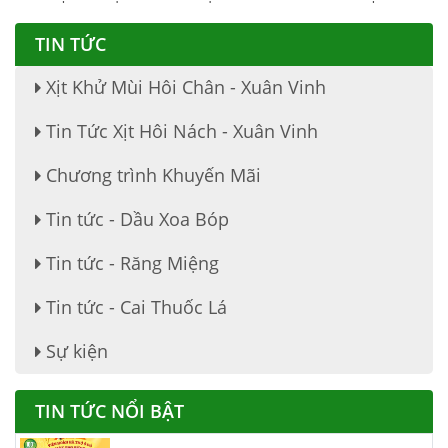
TIN TỨC
Xịt Khử Mùi Hôi Chân - Xuân Vinh
Tin Tức Xịt Hôi Nách - Xuân Vinh
Chương trình Khuyến Mãi
Tin tức - Dầu Xoa Bóp
Tin tức - Răng Miệng
Tin tức - Cai Thuốc Lá
THUỐC ĐẶC TRỊ DẠ DÀY, ĐẠI TRÀNG
Sự kiện
TIN TỨC NỔI BẬT
VIÊN HOÀN HẢ THỦ Ô ĐỎ MẬT ONG RỪNG