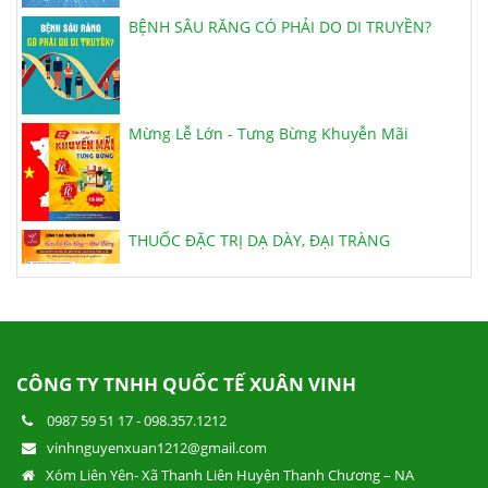
BỆNH SÂU RĂNG CÓ PHẢI DO DI TRUYỀN?
Mừng Lễ Lớn - Tưng Bừng Khuyễn Mãi
THUỐC ĐẶC TRỊ DẠ DÀY, ĐẠI TRÀNG
VIÊN HOÀN HẢ THỦ Ô ĐỎ MẬT ONG RỪNG
CÔNG TY TNHH QUỐC TẾ XUÂN VINH
0987 59 51 17
-
098.357.1212
KHUYẾN MÃI NGÀY THẾ GIỚI KHÔNG HÚT
vinhnguyenxuan1212@gmail.com
THUỐC LÁ - NGÀY QT THIẾU NHI 1/6!
Xóm Liên Yên- Xã Thanh Liên Huyện Thanh Chương – NA