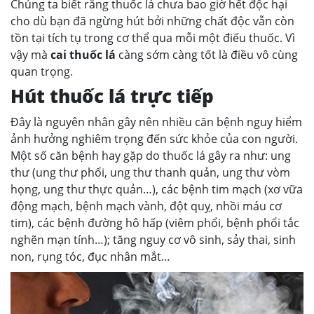
Chúng ta biết rằng thuốc lá chưa bao giờ hết độc hại
cho dù bạn đã ngừng hút bởi những chất độc vẫn còn
tồn tại tích tụ trong cơ thể qua mỗi một điếu thuốc. Vì
vậy mà
cai thuốc lá
càng sớm càng tốt là điều vô cùng
quan trọng.
Hút thuốc lá trực tiếp
Đây là nguyên nhân gây nên nhiều căn bệnh nguy hiểm
ảnh hưởng nghiêm trọng đến sức khỏe của con người.
Một số căn bệnh hay gặp do thuốc lá gây ra như: ung
thư (ung thư phổi, ung thư thanh quản, ung thư vòm
họng, ung thư thực quản…), các bệnh tim mạch (xơ vữa
động mạch, bệnh mạch vành, đột quỵ, nhồi máu cơ
tim), các bệnh đường hô hấp (viêm phổi, bệnh phổi tắc
nghẽn mạn tính…); tăng nguy cơ vô sinh, sảy thai, sinh
non, rụng tóc, đục nhân mắt…