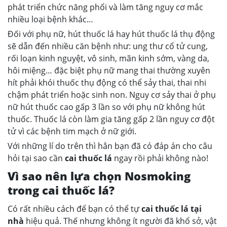
phát triển chức năng phổi và làm tăng nguy cơ mắc
nhiều loại bệnh khác…
Ðối với phụ nữ, hút thuốc lá hay hút thuốc lá thụ động
sẽ dẫn đến nhiều căn bệnh như: ung thư cổ tử cung,
rối loạn kinh nguyệt, vô sinh, mãn kinh sớm, vàng da,
hôi miệng… đặc biệt phụ nữ mang thai thường xuyên
hít phải khói thuốc thụ động có thể sảy thai, thai nhi
chậm phát triển hoặc sinh non. Nguy cơ sảy thai ở phụ
nữ hút thuốc cao gấp 3 lần so với phụ nữ không hút
thuốc. Thuốc lá còn làm gia tăng gấp 2 lần nguy cơ đột
tử vì các bệnh tim mạch ở nữ giới.
Với những lí do trên thì hẳn bạn đã có đáp án cho câu
hỏi tại sao cần
cai thuốc lá
ngay rồi phải không nào!
Vì sao nên lựa chọn Nosmoking
trong cai thuốc lá?
Có rất nhiều cách để bạn có thể tự
cai thuốc lá tại
nhà
hiệu quả. Thế nhưng không ít người đã khổ sở, vật