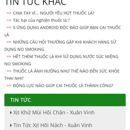
TIN TỨC KHÁC
CHIA TAY VÌ... NGƯỜI YÊU HÚT THUỐC LÁ?
Tác hại của nghiện thuốc lá ?
5 ỨNG DỤNG ANDROID ĐỘC ĐÁO GIÚP BẠN CAI THUỐC
LÁ
NHỮNG CÂU HỎI THƯỜNG GẶP KHI KHÁCH HÀNG SỬ
DỤNG NO SMOKING
HẾT THÈM THUỐC LÁ KHI SỬ DỤNG NƯỚC SÚC MIỆNG
NO SMOKING
THUỐC LÁ ẢNH HƯỞNG NHƯ THẾ NÀO ĐẾN SỨC KHỎE
THAI NHI?
ĐỘNG LỰC NÀO GIÚP CAI THUỐC LÁ THÀNH CÔNG?
TIN TỨC
Xịt Khử Mùi Hôi Chân - Xuân Vinh
Tin Tức Xịt Hôi Nách - Xuân Vinh