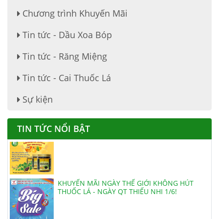
Chương trình Khuyến Mãi
Tin tức - Dầu Xoa Bóp
Tin tức - Răng Miệng
Tin tức - Cai Thuốc Lá
THUỐC ĐẶC TRỊ DẠ DÀY, ĐẠI TRÀNG
Sự kiện
TIN TỨC NỔI BẬT
VIÊN HOÀN HẢ THỦ Ô ĐỎ MẬT ONG RỪNG
KHUYẾN MÃI NGÀY THẾ GIỚI KHÔNG HÚT
THUỐC LÁ - NGÀY QT THIẾU NHI 1/6!