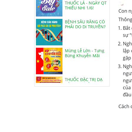
THIẾU NHI 1/6!
Con n
BỆNH SÂU RĂNG CÓ
Thông
PHẢI DO DI TRUYỀN?
Bắt 
sự “
Ngh
Mừng Lễ Lớn - Tưng
Bừng Khuyễn Mãi
lập
gặp 
Ngh
THUỐC ĐẶC TRỊ DẠ
ngư
DÀY, ĐẠI TRÀNG
ngườ
của
đầu 
VIÊN HOÀN HẢ THỦ Ô
Cách 
ĐỎ MẬT ONG RỪNG
KHUYẾN MÃI NGÀY