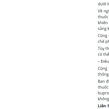
dưới l
Về ng
thuốc
khiến
sảng 
Cũng c
chế ph
Tùy t
có th
– Điều
Cũng 
thống
Ban đ
thuốc
buprop
không
Liên