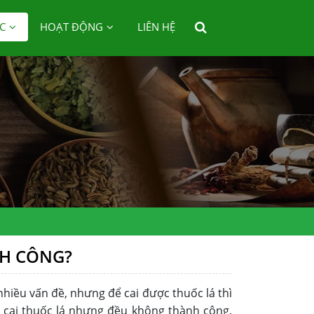
C
HOẠT ĐỘNG
LIÊN HỆ
NH CÔNG?
nhiều vấn đề, nhưng để cai được thuốc lá thì
t cai thuốc lá nhưng đều không thành công.