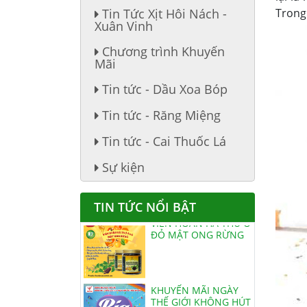
Tin Tức Xịt Hôi Nách -
Trong
Xuân Vinh
Chương trình Khuyến
Mãi
Tin tức - Dầu Xoa Bóp
Tin tức - Răng Miệng
Tin tức - Cai Thuốc Lá
THUỐC ĐẶC TRỊ DẠ
DÀY, ĐẠI TRÀNG
Sự kiện
TIN TỨC NỔI BẬT
VIÊN HOÀN HẢ THỦ Ô
ĐỎ MẬT ONG RỪNG
KHUYẾN MÃI NGÀY
THẾ GIỚI KHÔNG HÚT
THUỐC LÁ - NGÀY QT