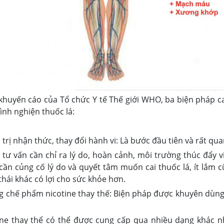
khuyến cáo của Tổ chức Y tế Thế giới WHO, ba biện pháp ca
ình nghiện thuốc lá:
 trị nhận thức, thay đổi hành vi: Là bước đầu tiên và rất qua
 tư vấn cần chỉ ra lý do, hoàn cảnh, môi trường thúc đẩy vi
cần củng cố lý do và quyết tâm muốn cai thuốc lá, ít lắm 
hái khác có lợi cho sức khỏe hơn.
g chế phẩm nicotine thay thế: Biện pháp được khuyên dùng
ine thay thể có thể được cung cấp qua nhiều dạng khác n