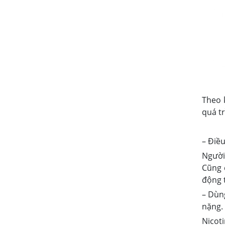
Theo 
quá tr
– Điều
Người
Cũng 
động t
– Dùn
nặng.
Nicot