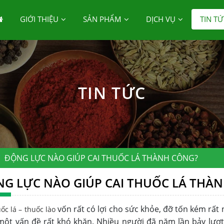
GIỚI THIỆU
SẢN PHẨM
DỊCH VỤ
TIN TỨ
TIN TỨC
ĐỘNG LỰC NÀO GIÚP CAI THUỐC LÁ THÀNH CÔNG?
G LỰC NÀO GIÚP CAI THUỐC LÁ THÀ
vốn rất có lợi cho sức khỏe, đỡ tốn kém rất 
ốc lá – thuốc lào
à một vấn đề rất khó khăn. Nhiều người đã năm lần bảy lượ