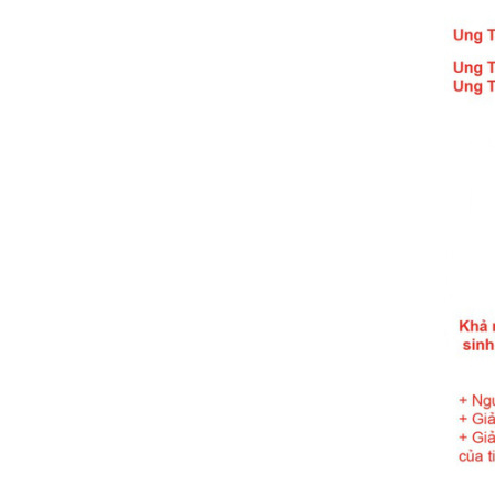
THẾ GIỚI KHÔNG HÚT
THUỐC LÁ - NGÀY QT
THIẾU NHI 1/6!
BỆNH SÂU RĂNG CÓ
PHẢI DO DI TRUYỀN?
Mừng Lễ Lớn - Tưng
Bừng Khuyễn Mãi