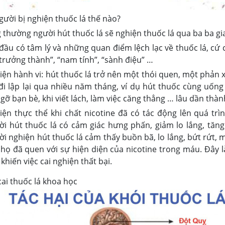
gười bị nghiện thuốc lá thế nào?
 thường người hút thuốc lá sẽ nghiện thuốc lá qua ba ba gi
đầu có tâm lý và những quan điểm lệch lạc về thuốc lá, cứ 
trưởng thành”, “nam tính”, “sành điệu” …
iện hành vi: hút thuốc lá trở nên một thói quen, một phản 
 đi lập lại qua nhiều năm tháng, ví dụ hút thuốc cùng uống
gỡ bạn bè, khi viết lách, làm việc căng thẳng … lâu dần thà
iện thực thể khi chất nicotine đã có tác động lên quá tr
ời hút thuốc lá có cảm giác hưng phấn, giảm lo lắng, tăng 
i nghiện hút thuốc lá cảm thấy buồn bã, lo lắng, bứt rứt, m
 họ đã quen với sự hiện diện của nicotine trong máu. Đây 
khiến việc cai nghiện thất bại.
cai thuốc lá khoa học