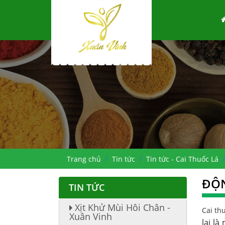
Trang chủ
Tin tức
Tin tức - Cai Thuốc Lá
ĐỘN
TIN TỨC
Xịt Khử Mùi Hôi Chân -
Cai thu
Xuân Vinh
lại l