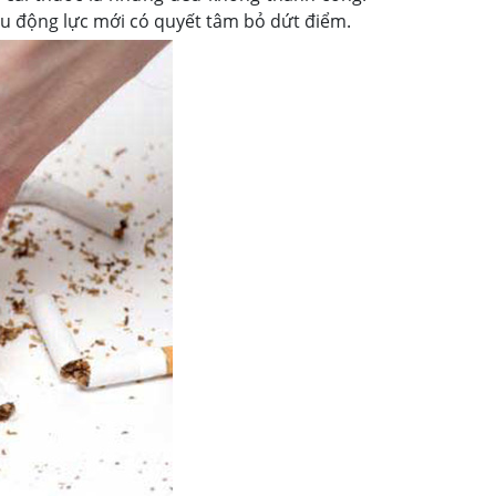
ều động lực mới có quyết tâm bỏ dứt điểm.