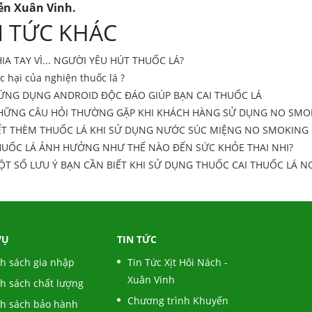
n Xuân Vinh.
N TỨC KHÁC
IA TAY VÌ... NGƯỜI YÊU HÚT THUỐC LÁ?
c hại của nghiện thuốc lá ?
 ỨNG DỤNG ANDROID ĐỘC ĐÁO GIÚP BẠN CAI THUỐC LÁ
HỮNG CÂU HỎI THƯỜNG GẶP KHI KHÁCH HÀNG SỬ DỤNG NO SMO
ẾT THÈM THUỐC LÁ KHI SỬ DỤNG NƯỚC SÚC MIỆNG NO SMOKING
HUỐC LÁ ẢNH HƯỞNG NHƯ THẾ NÀO ĐẾN SỨC KHỎE THAI NHI?
T SỐ LƯU Ý BẠN CẦN BIẾT KHI SỬ DỤNG THUỐC CAI THUỐC LÁ N
VỤ
TIN TỨC
h sách gia nhập
Tin Tức Xịt Hôi Nách -
Xuân Vinh
h sách chất lượng
Chương trình Khuyến
h sách bảo hành