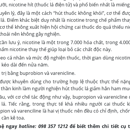
ưỡi, nicotine hít (thuốc lá điện tử) và phổ biến nhất là miến
uyên lý, đây là một cách “hút thuốc không khói”, cơ thể đượ
 lá. Điểm khác biệt duy nhất là nicotine trong chế phẩm t
 cơ thể không xuât hiện hội chứng cai thuốc do quá thiếu n
khoái nên không gây nghiện.
ần lưu ý, nicotine là một trong 7.000 hóa chất, trong 4.00
ẩm nicotine thay thế giúp loại bỏ các chất độc này.
heo cá nhân và mức độ nghiện thuốc, thời gian dùng nicotine
ể kéo dài đến nửa năm.
 trị bằng buprobion và varenicline.
được khuyên dùng cho trường hợp lệ thuộc thực thể nặng.
 thần kinh làm người nghiện hút thuốc lá giảm hẳn ham muố
ầu, với cơ chế tác động như vậy, bupropion và varenicline 
 lá. Tiếc rằng, trong thực tế khá nhiều người cai thuốc
ion và varenciline là hai vị thuốc nên đều có chỉ định, chố
 cần kê toa.
 hệ ngay
hotline:
098 357 1212
để biết thêm chi tiết cụ