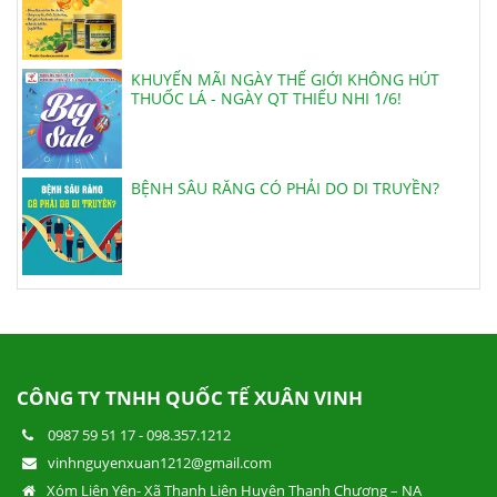
KHUYẾN MÃI NGÀY THẾ GIỚI KHÔNG HÚT
THUỐC LÁ - NGÀY QT THIẾU NHI 1/6!
BỆNH SÂU RĂNG CÓ PHẢI DO DI TRUYỀN?
Mừng Lễ Lớn - Tưng Bừng Khuyễn Mãi
CÔNG TY TNHH QUỐC TẾ XUÂN VINH
0987 59 51 17
-
098.357.1212
vinhnguyenxuan1212@gmail.com
Xóm Liên Yên- Xã Thanh Liên Huyện Thanh Chương – NA