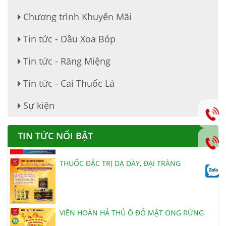
KHUYẾN MÃI NGÀY THẾ GIỚI KHÔNG HÚT
Chương trình Khuyến Mãi
THUỐC LÁ - NGÀY QT THIẾU NHI 1/6!
Tin tức - Dầu Xoa Bóp
Tin tức - Răng Miệng
BỆNH SÂU RĂNG CÓ PHẢI DO DI TRUYỀN?
Tin tức - Cai Thuốc Lá
Sự kiện
Mừng Lễ Lớn - Tưng Bừng Khuyễn Mãi
TIN TỨC NỔI BẬT
THUỐC ĐẶC TRỊ DẠ DÀY, ĐẠI TRÀNG
VIÊN HOÀN HẢ THỦ Ô ĐỎ MẬT ONG RỪNG