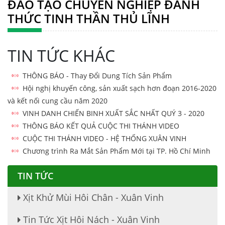
ĐÀO TẠO CHUYÊN NGHIỆP ĐÁNH
THỨC TINH THẦN THỦ LĨNH
TIN TỨC KHÁC
THÔNG BÁO - Thay Đổi Dung Tích Sản Phẩm
Hội nghị khuyến công, sản xuất sạch hơn đoạn 2016-2020
và kết nối cung cầu năm 2020
VINH DANH CHIẾN BINH XUẤT SẮC NHẤT QUÝ 3 - 2020
THÔNG BÁO KẾT QUẢ CUỘC THI THÁNH VIDEO
CUỘC THI THÁNH VIDEO - HỆ THỐNG XUÂN VINH
THUỐC ĐẶC TRỊ DẠ DÀY, ĐẠI TRÀNG
Chương trình Ra Mắt Sản Phẩm Mới tại TP. Hồ Chí Minh
TIN TỨC
VIÊN HOÀN HẢ THỦ Ô ĐỎ MẬT ONG RỪNG
Xịt Khử Mùi Hôi Chân - Xuân Vinh
Tin Tức Xịt Hôi Nách - Xuân Vinh