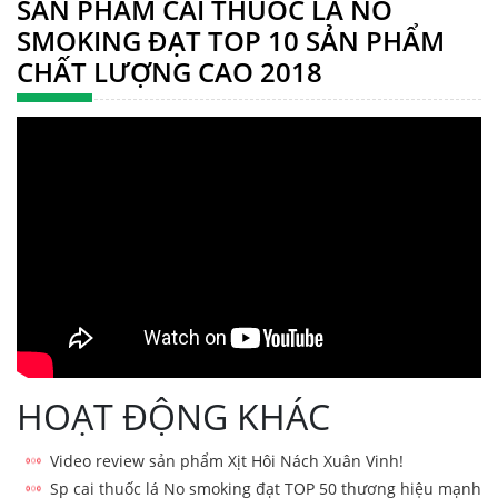
SẢN PHẨM CAI THUỐC LÁ NO
SMOKING ĐẠT TOP 10 SẢN PHẨM
CHẤT LƯỢNG CAO 2018
HOẠT ĐỘNG KHÁC
Video review sản phẩm Xịt Hôi Nách Xuân Vinh!
Sp cai thuốc lá No smoking đạt TOP 50 thương hiệu mạnh