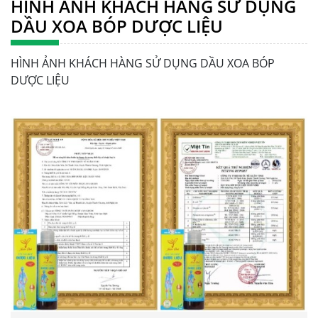
HÌNH ẢNH KHÁCH HÀNG SỬ DỤNG
DẦU XOA BÓP DƯỢC LIỆU
HÌNH ẢNH KHÁCH HÀNG SỬ DỤNG DẦU XOA BÓP
DƯỢC LIỆU