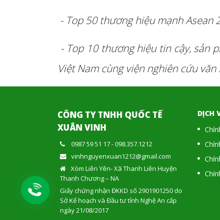
- Top 50 thương hiệu mạnh Asean 20
- Top 10 thương hiệu tin cậy, sản 
Việt Nam cùng viện nghiên cứu văn h
DỊCH 
CÔNG TY TNHH QUỐC TẾ
XUÂN VINH
Chín
0987 59 51 17
-
098.357.1212
Chín
vinhnguyenxuan1212@gmail.com
Chín
Xóm Liên Yên- Xã Thanh Liên Huyện
Chín
Thanh Chương – NA
Giấy chứng nhận ĐKKD số 2901901250 do
Sở Kế hoạch và Đầu tư tỉnh Nghệ An cấp
ngày 21/08/2017