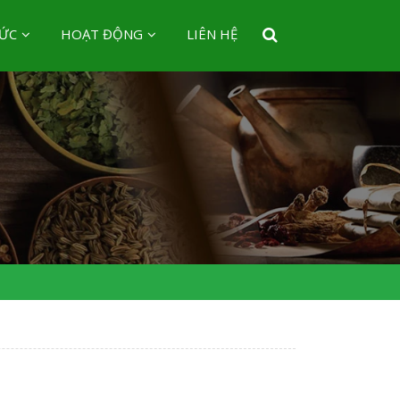
TỨC
HOẠT ĐỘNG
LIÊN HỆ